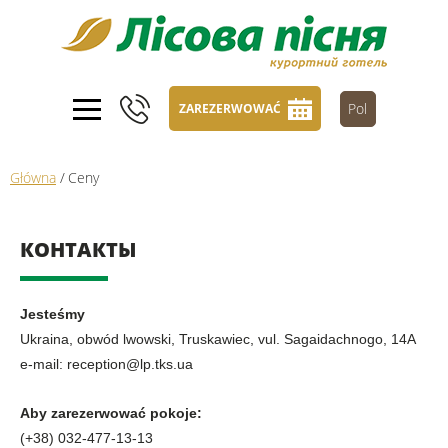
Pol
ZAREZERWOWAĆ
Główna
/
Ceny
КОНТАКТЫ
Jesteśmy
Ukraina, obwód lwowski, Truskawiec, vul. Sagaidachnogo, 14A
e-mail: reception@lp.tks.ua
Aby zarezerwować pokoje:
(+38) 032-477-13-13