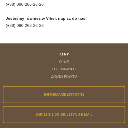
(+38) 096-266-26-26
Jesteśmy również w Viber, napisz do nas:
(+38) 096-266-26-26
CENY
O NAS
O TRUSKAWCU
ZASADY POBYTU
INFORMACJE ZWROTNE
ZAPISZ SIĘ DO BIULETYNU E-MAIL