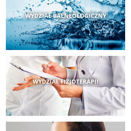
WYDZIAŁ BALNEOLOGICZNY
WYDZIAŁ FIZJOTERAPII