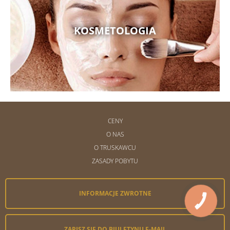
KOSMETOLOGIA
CENY
O NAS
O TRUSKAWCU
ZASADY POBYTU
INFORMACJE ZWROTNE
ZAPISZ SIĘ DO BIULETYNU E-MAIL