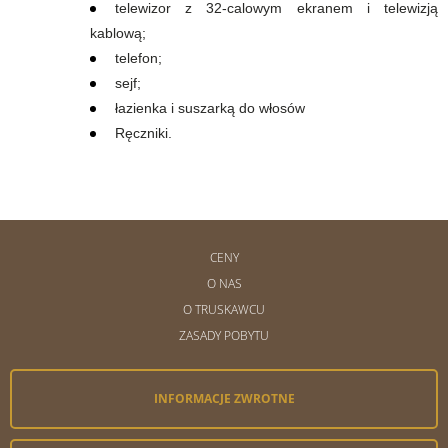
telewizor z 32-calowym ekranem i telewizją
kablową;
telefon;
sejf;
łazienka i suszarką do włosów
Ręczniki.
CENY
O NAS
O TRUSKAWCU
ZASADY POBYTU
INFORMACJE ZWROTNE