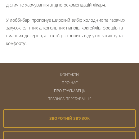
дієтичне харчування згідно рекомендацій лікаря.
У лоббі-барі пропонує широкий вибір холодних та гарячих
закусок, елітних алкогольних напоїв, коктейлів, фрешів та
смачних десертів, а інтер’єр створить відчуття затишку та
у.
комфорт
КОНТАКТИ
ПРО НАС
ПРО ТРУСКАВЕЦЬ
ПРАВИЛА ПЕРЕБУВАННЯ
ЗВОРОТНІЙ ЗВ'ЯЗОК