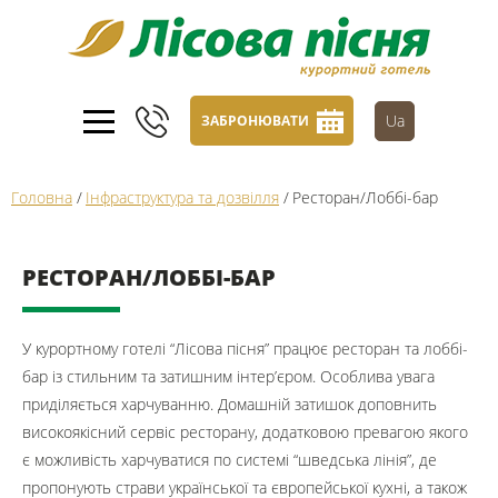
Ua
ЗАБРОНЮВАТИ
Головна
/
Інфраструктура та дозвілля
/
Ресторан/Лоббі-бар
РЕСТОРАН/ЛОББІ-БАР
У курортному готелі “Лісова пісня” працює ресторан та лоббі-
бар із стильним та затишним інтер’єром. Особлива увага
приділяється харчуванню. Домашній затишок доповнить
високоякісний сервіс ресторану, додатковою превагою якого
є можливість харчуватися по системі “шведська лінія”, де
пропонують страви української та європейської кухні, а також